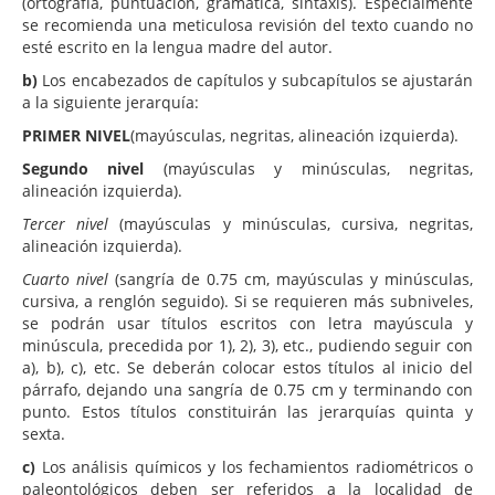
(ortografía, puntuación, gramática, sintaxis). Especialmente
se recomienda una meticulosa revisión del texto cuando no
esté escrito en la lengua madre del autor.
b)
Los encabezados de capítulos y subcapítulos se ajustarán
a la siguiente jerarquía:
PRIMER NIVEL
(mayúsculas, negritas, alineación izquierda).
Segundo nivel
(mayúsculas y minúsculas, negritas,
alineación izquierda).
Tercer nivel
(mayúsculas y minúsculas, cursiva, negritas,
alineación izquierda).
Cuarto nivel
(sangría de 0.75 cm, mayúsculas y minúsculas,
cursiva, a renglón seguido). Si se requieren más subniveles,
se podrán usar títulos escritos con letra mayúscula y
minúscula, precedida por 1), 2), 3), etc., pudiendo seguir con
a), b), c), etc. Se deberán colocar estos títulos al inicio del
párrafo, dejando una sangría de 0.75 cm y terminando con
punto. Estos títulos constituirán las jerarquías quinta y
sexta.
c)
Los análisis químicos y los fechamientos radiométricos o
paleontológicos deben ser referidos a la localidad de