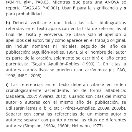
t=34.41, gl=1, P=0.03. Mientras que para una ANOVA se
reporta F5=26.45, P<0.001). Usar
P
para la significancia y
p
para probabilidad.
h)
Deberá verificarse que todas las citas bibliográficas
referidas en el texto aparezcan en la lista de referencias al
final del texto y viceversa. Se citará sólo el apellido o
apellidos del autor, tal y como aparece en el trabajo original,
sin incluir nombres ni iniciales, seguido del año de
publicación: (Aguillón-Robles, 1994). Si el nombre del autor
es parte de la oración, solamente se escribirá el año entre
paréntesis: “Según Aguillón-Robles (1990)…”. En citas a
autores corporativos se pueden usar acrónimos: (ej. FAO,
1998; INEGI, 2005).
i)
Las referencias en el texto deberán citarse en orden
cronológicamente ascendente, no de forma alfabética:
(Zabaleta, 2007; Álvarez, 2010). Cuando son citas del mismo
autor o autores con el mismo año de publicación, se
utilizarán letras a, b, c, etc.: (Pérez-González, 2009a, 2009b).
Separar con coma las referencias de un mismo autor o
autores; separar con punto y coma las citas de diferentes
autores: (Simpson, 1960a, 1960b; Holmann, 1977).