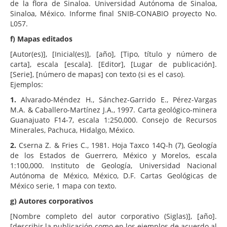
de la flora de Sinaloa. Universidad Autónoma de Sinaloa,
Sinaloa, México. Informe final SNIB-CONABIO proyecto No.
L057.
f) Mapas editados
[Autor(es)], [Inicial(es)], [año], [Tipo, título y número de
carta], escala [escala]. [Editor], [Lugar de publicación].
[Serie], [número de mapas] con texto (si es el caso).
Ejemplos:
1.
Alvarado-Méndez H., Sánchez-Garrido E., Pérez-Vargas
M.A. & Caballero-Martínez J.A., 1997. Carta geológico-minera
Guanajuato F14-7, escala 1:250,000. Consejo de Recursos
Minerales, Pachuca, Hidalgo, México.
2.
Cserna Z. & Fries C., 1981. Hoja Taxco 14Q-h (7), Geología
de los Estados de Guerrero, México y Morelos, escala
1:100,000. Instituto de Geología, Universidad Nacional
Autónoma de México, México, D.F. Cartas Geológicas de
México serie, 1 mapa con texto.
g) Autores corporativos
[Nombre completo del autor corporativo (Siglas)], [año].
[describir la publicación como en los ejemplos de acuerdo al