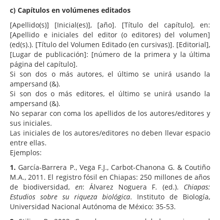
c) Capítulos en volúmenes editados
[Apellido(s)] [Inicial(es)], [año]. [Título del capítulo], en:
[Apellido e iniciales del editor (o editores) del volumen]
(ed(s).). [Título del Volumen Editado (en cursivas)]. [Editorial],
[Lugar de publicación]: [número de la primera y la última
página del capítulo].
Si son dos o más autores, el último se unirá usando la
ampersand (&).
Si son dos o más editores, el último se unirá usando la
ampersand (&).
No separar con coma los apellidos de los autores/editores y
sus iniciales.
Las iniciales de los autores/editores no deben llevar espacio
entre ellas.
Ejemplos:
1.
García-Barrera P., Vega F.J., Carbot-Chanona G. & Coutiño
M.A., 2011. El registro fósil en Chiapas: 250 millones de años
de biodiversidad,
en
: Álvarez Noguera F. (ed.).
Chiapas:
Estudios sobre su riqueza biológica
. Instituto de Biología,
Universidad Nacional Autónoma de México: 35-53.