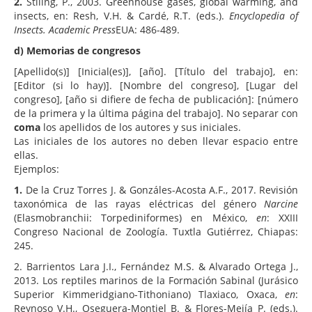
2.
Stiling, P., 2003. Greenhouse gases, global warming, and
insects, en: Resh, V.H. & Cardé, R.T. (eds.).
Encyclopedia of
Insects. Academic Press
EUA: 486-489.
d) Memorias de congresos
[Apellido(s)] [Inicial(es)], [año]. [Título del trabajo], en:
[Editor (si lo hay)]. [Nombre del congreso], [Lugar del
congreso], [año si difiere de fecha de publicación]: [número
de la primera y la última página del trabajo]. No separar con
coma
los apellidos de los autores y sus iniciales.
Las iniciales de los autores no deben llevar espacio entre
ellas.
Ejemplos:
1.
De la Cruz Torres J. & Gonzáles-Acosta A.F., 2017. Revisión
taxonómica de las rayas eléctricas del género
Narcine
(Elasmobranchii: Torpediniformes) en México,
en
: XXIII
Congreso Nacional de Zoología. Tuxtla Gutiérrez, Chiapas:
245.
2. Barrientos Lara J.I., Fernández M.S. & Alvarado Ortega J.,
2013. Los reptiles marinos de la Formación Sabinal (Jurásico
Superior Kimmeridgiano-Tithoniano) Tlaxiaco, Oxaca,
en
:
Reynoso V.H., Oseguera-Montiel B. & Flores-Mejía P. (eds.).