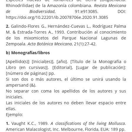
Rhinodrilidae) de la Amazonía colombiana.
Revista Mexicana
de Biodiversidad
, 91:e913085. DOI:
https://doi.org/10.22201/ib.20078706e.2020.91.3085
2.
Galindo-Flores G., Hernández-Cuevas L., Rodríguez Palma
M. & Estrada-Torres A., 1993. Contribución al conocimiento
de los mixomicetos del Parque Nacional Lagunas de
Zempoala.
Acta Botánica Mexicana
, 21(1):27-42.
b) Monografías/libros
[Apellido(s)] [Inicial(es)], [año]. [Título de la Monografía o
Libro (en cursivas)]. [Editorial], [Lugar de publicación]:
[número de páginas] pp.
Si son dos o más autores, el último se unirá usando la
ampersand (&).
No separar con coma los apellidos de los autores y sus
iniciales.
Las iniciales de los autores no deben llevar espacio entre
ellas.
Ejemplo:
1.
Vaught K.C., 1989.
A classifications of the living Mollusca
.
American Malacologist, Inc. Melbourne, Florida, EUA: 189 pp.